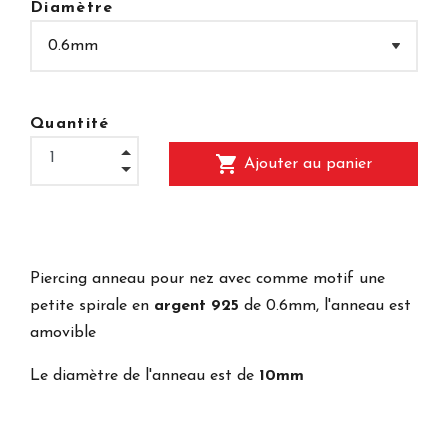
Diamètre
Quantité
shopping_cart
Ajouter au panier
Piercing anneau pour nez avec comme motif une
petite spirale en
argent 925
de 0.6mm, l'anneau est
amovible
Le diamètre de l'anneau est de
10mm