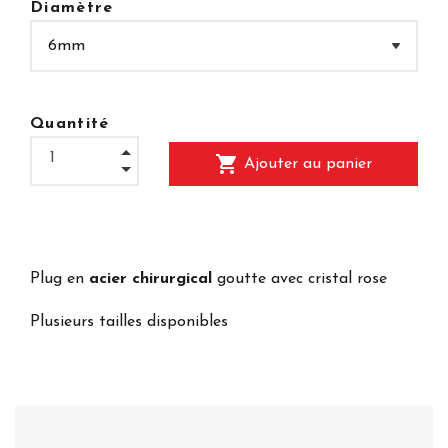
Diamètre
Quantité
shopping_cart
Ajouter au panier
Plug en
acier chirurgical
goutte avec cristal rose
Plusieurs tailles disponibles