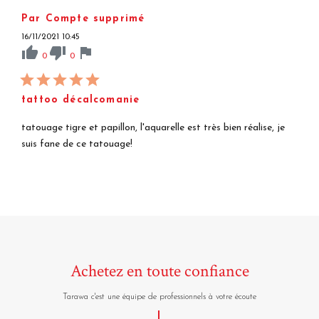
Par Compte supprimé
16/11/2021 10:45
thumb_up
thumb_down
flag
0
0
tattoo décalcomanie
tatouage tigre et papillon, l'aquarelle est très bien réalise, je
suis fane de ce tatouage!
Achetez en toute confiance
Tarawa c'est une équipe de professionnels à votre écoute