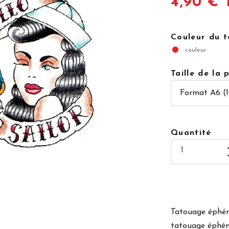
4,90 € 
Couleur du 
couleur
Taille de la
Quantité
Tatouage éphém
tatouage éphém