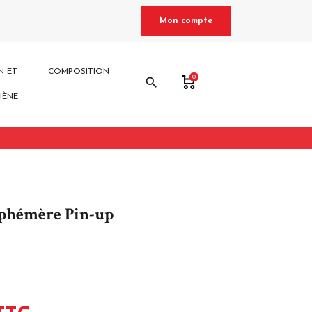
Mon compte
N ET
COMPOSITION
0
search
IÈNE
éphémère Pin-up