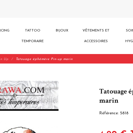
RCING
TATTOO
BIJOUX
VÊTEMENTS ET
SOI
TEMPORAIRE
ACCESSOIRES
HYG
in Up
Tatouage éphémère Pin-up marin
Tatouage 
marin
Référence:
5818