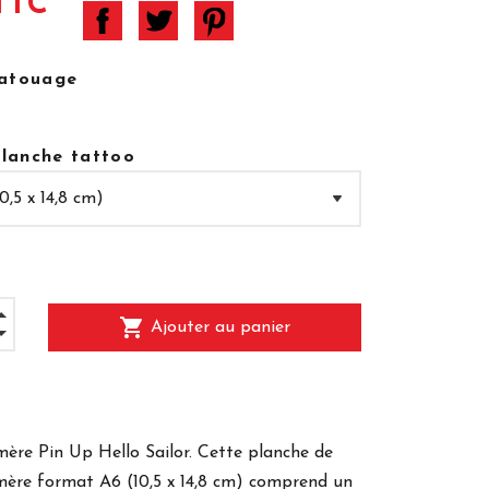
TTC
tatouage
 planche tattoo
shopping_cart
Ajouter au panier
ère Pin Up Hello Sailor. Cette planche de
ère format A6 (10,5 x 14,8 cm) comprend un