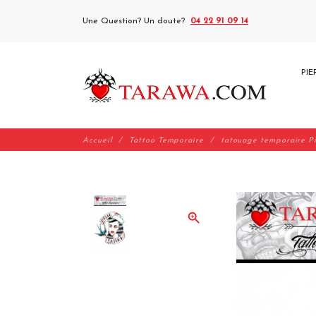
Une Question? Un doute?
04 22 91 09 14
PIE
Accueil
Tattoo Temporaire
tatouage temporaire P
zoom_in