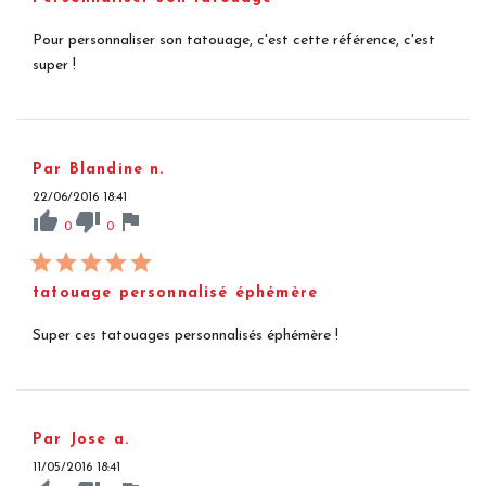
Pour personnaliser son tatouage, c'est cette référence, c'est
super !
Par Blandine n.
22/06/2016 18:41
thumb_up
thumb_down
flag
0
0
tatouage personnalisé éphémère
Super ces tatouages personnalisés éphémère !
Par Jose a.
11/05/2016 18:41