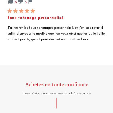
thumb_up
thumb_down
flag
0
0
faux tatouage personnalisé
J'ai tester les faux tatouages personnalisé, et j'en suis ravie, il
suffit d'envoyer le modèle que l'on veux ainsi que les ou la taille,
et c'est partis, génial pour des soirée ou autres ! +++
Achetez en toute confiance
Tarawa c'est une équipe de professionnels à votre écoute