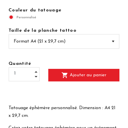
Couleur du tatouage
Personnalisé
Taille de la planche tattoo
Quantité
shopping_cart
Ajouter au panier
Tatouage éphémère personnalisé. Dimension : A4 21
x 29,7 cm.
Créez votre tatouage éphémère pour un événement