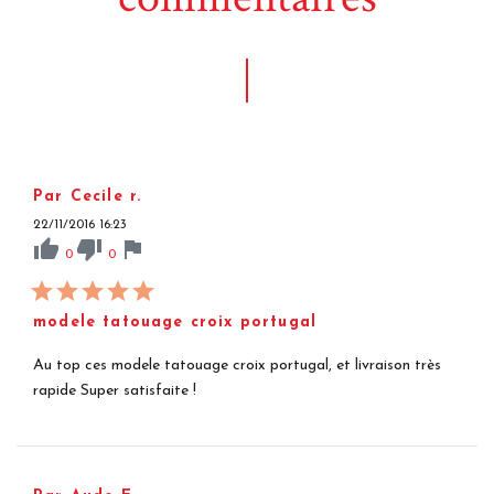
Par Cecile r.
22/11/2016 16:23
thumb_up
thumb_down
flag
0
0
modele tatouage croix portugal
Au top ces modele tatouage croix portugal, et livraison très
rapide Super satisfaite !