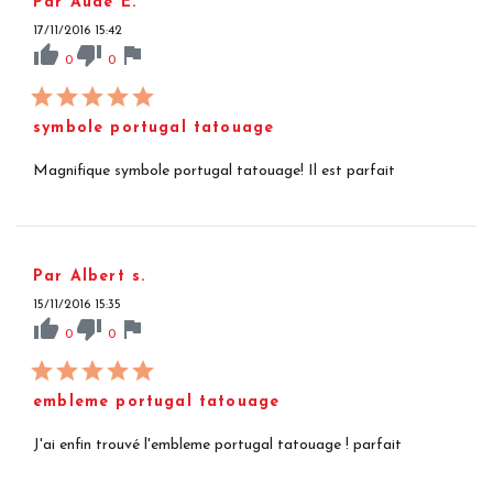
Par Aude E.
17/11/2016 15:42
thumb_up
thumb_down
flag
0
0
symbole portugal tatouage
Magnifique symbole portugal tatouage! Il est parfait
Par Albert s.
15/11/2016 15:35
thumb_up
thumb_down
flag
0
0
embleme portugal tatouage
J'ai enfin trouvé l'embleme portugal tatouage ! parfait