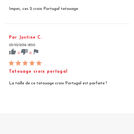
Impec, ces 2 croix Portugal tatouage
Par Justine C.
03/10/2016 18:50
thumb_up
thumb_down
flag
0
0
Tatouage croix portugal
La taille de ce tatouage croix Portugal est parfaite !