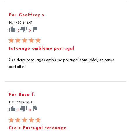
Par Geoffroy s.
10/11/2016 16:01
thumb_up
thumb_down
flag
0
0
tatouage embleme portugal
Ces deux tatouages embleme portugal sont idéal, et tenue
parfaite !
Par Rose f.
13/10/2016 18:06
thumb_up
thumb_down
flag
0
0
Croix Portugal tatouage