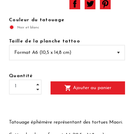
Couleur du tatouage
Noir et blanc
Taille de la planche tattoo
Quantité
shopping_cart
Ajouter au panier
Tatouage éphémère représentant des tortues Maori.