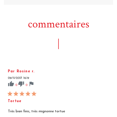
commentaires
Par Rosine r.
09/11/2017 16:19
thumb_up
thumb_down
flag
0
0
Tortue
Très bien finis, très mignonne tortue