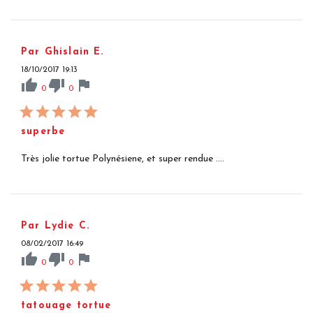
Par Ghislain E.
18/10/2017 19:13
thumb_up
thumb_down
flag
0
0
superbe
Très jolie tortue Polynésiene, et super rendue ....
Par Lydie C.
08/02/2017 16:49
thumb_up
thumb_down
flag
0
0
tatouage tortue