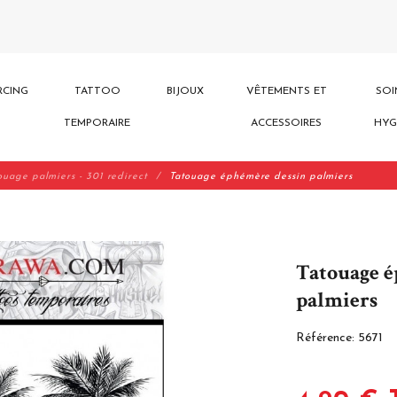
RCING
TATTOO
BIJOUX
VÊTEMENTS ET
SOI
TEMPORAIRE
ACCESSOIRES
HYG
ouage palmiers - 301 redirect
Tatouage éphémère dessin palmiers
Tatouage é
palmiers
Référence:
5671