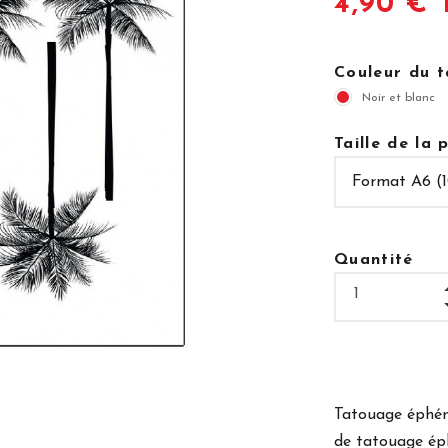
4,90 € 
Couleur du 
Noir et blanc
Taille de la
Quantité
Tatouage éphémè
de tatouage ép