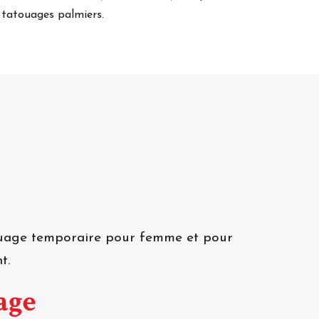
e tatouages palmiers.
touage temporaire pour femme et pour
t.
age