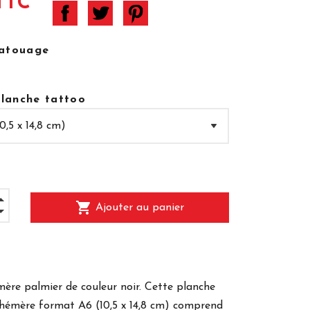
TTC
tatouage
 planche tattoo
shopping_cart
Ajouter au panier
re palmier de couleur noir. Cette planche
hémère format A6 (10,5 x 14,8 cm) comprend