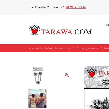
Une Question? Un doute?
04 22 91 09 14
PIE
Accueil
Tattoo Temporaire
Tatouage fleurs
Tat
zoom_in