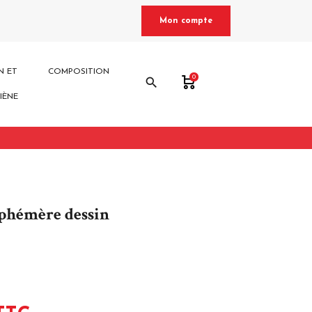
Mon compte
N ET
COMPOSITION
0
search
IÈNE
phémère dessin