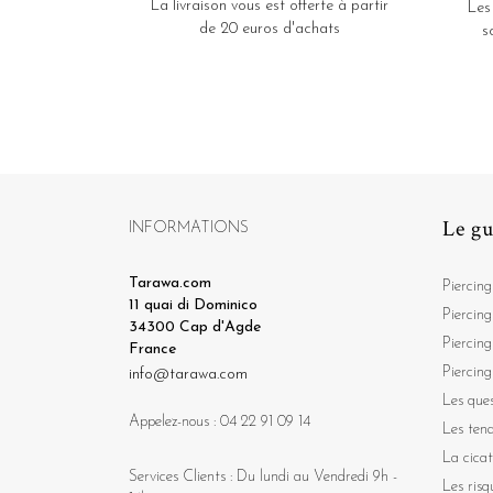
La livraison vous est offerte à partir
Les
de 20 euros d'achats
s
Le gu
INFORMATIONS
Tarawa.com
Piercing
11 quai di Dominico
Piercing
34300 Cap d'Agde
Piercing
France
Piercing
info@tarawa.com
Les ques
Appelez-nous :
04 22 91 09 14
Les ten
La cicat
Services Clients : Du lundi au Vendredi 9h -
Les risq