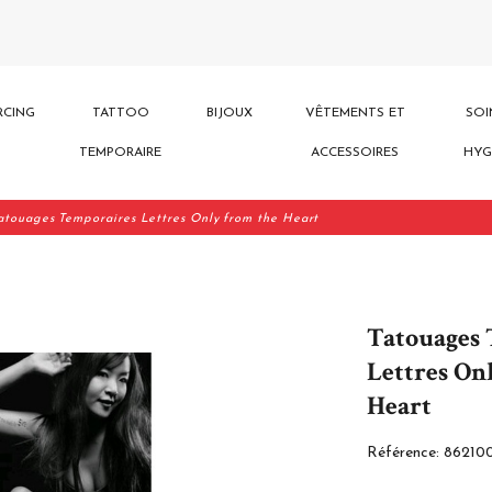
RCING
TATTOO
BIJOUX
VÊTEMENTS ET
SOI
TEMPORAIRE
ACCESSOIRES
HYG
atouages Temporaires Lettres Only from the Heart
Tatouages
Lettres On
Heart
Référence:
86210