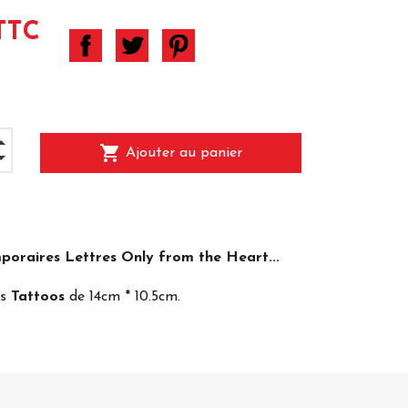
TTC
shopping_cart
Ajouter au panier
oraires Lettres Only from the Heart...
es
Tattoos
de 14cm * 10.5cm.