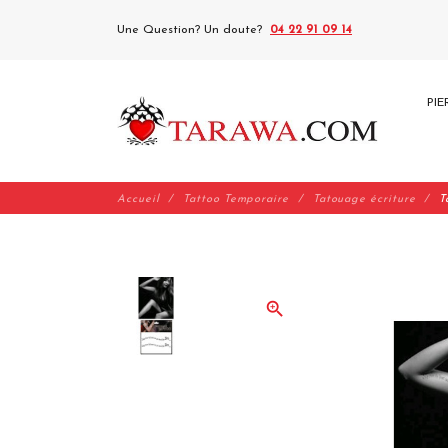
Une Question? Un doute?
04 22 91 09 14
PIE
Accueil
Tattoo Temporaire
Tatouage écriture
T
zoom_in