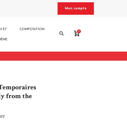
Mon compte
N ET
COMPOSITION
0
search
IÈNE
 Temporaires
ly from the
077