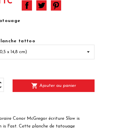
TTC
tatouage
 planche tattoo
shopping_cart
Ajouter au panier
raire Conor McGregor écriture Slow is
 is Fast
. Cette planche de tatouage