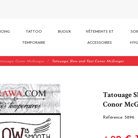
RCING
TATTOO
BIJOUX
VÊTEMENTS ET
SOI
TEMPORAIRE
ACCESSOIRES
HYG
atouage Conor McGregor
Tatouage Slow and Fast Conor McGregor
Tatouage S
Conor McG
Référence:
5896