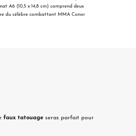
rmat A6
(10,5 x 14,8 cm)
comprend deux
ure du célèbre combattant MMA Conor
de
faux tatouage
seras parfait pour