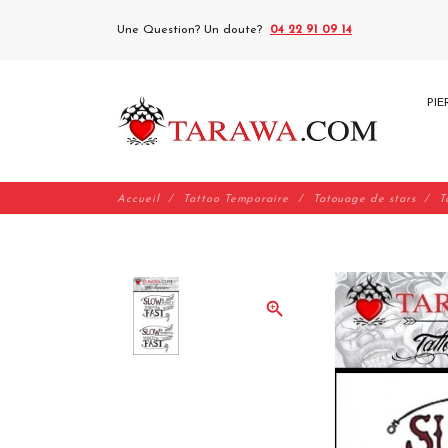
Une Question? Un doute?
04 22 91 09 14
PIE
Accueil
Tattoo Temporaire
Tatouage de stars
T
zoom_in