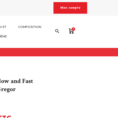
Mon compte
N ET
COMPOSITION
0
search
IÈNE
low and Fast
regor