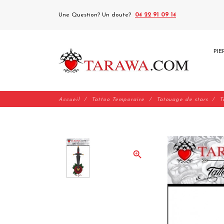
Une Question? Un doute?
04 22 91 09 14
PIE
Accueil
Tattoo Temporaire
Tatouage de stars
T
zoom_in