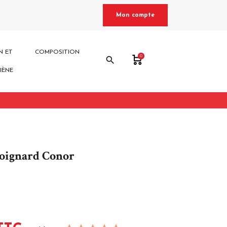
Mon compte
N ET
COMPOSITION
0
search
IÈNE
oignard Conor