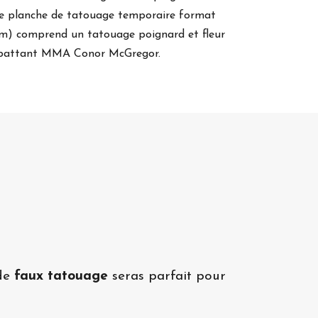
te planche de tatouage temporaire format
cm)
comprend un tatouage poignard et fleur
mbattant MMA Conor McGregor.
 de
faux tatouage
seras parfait pour