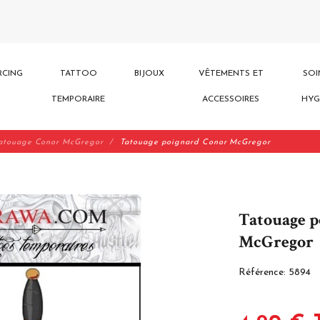
RCING
TATTOO
BIJOUX
VÊTEMENTS ET
SOI
TEMPORAIRE
ACCESSOIRES
HYG
atouage Conor McGregor
Tatouage poignard Conor McGregor
Tatouage p
McGregor
Référence:
5894