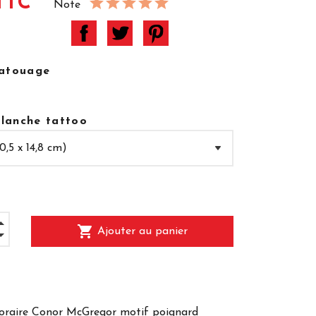
TTC
Note
tatouage
 planche tattoo
shopping_cart
Ajouter au panier
raire Conor McGregor motif poignard