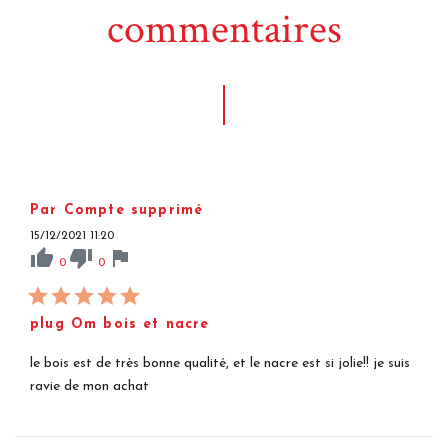
commentaires
Par Compte supprimé
15/12/2021 11:20
thumb_up
thumb_down
flag
0
0
plug Om bois et nacre
le bois est de très bonne qualité, et le nacre est si jolie!! je suis
ravie de mon achat