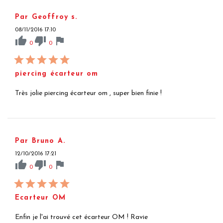
Par Geoffroy s.
08/11/2016 17:10
thumb_up
thumb_down
flag
0
0
piercing écarteur om
Très jolie piercing écarteur om , super bien finie !
Par Bruno A.
12/10/2016 17:21
thumb_up
thumb_down
flag
0
0
Ecarteur OM
Enfin je l'ai trouvé cet écarteur OM ! Ravie