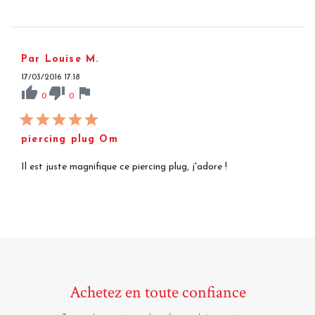
Par Louise M.
17/03/2016 17:18
thumb_up
thumb_down
flag
0
0
piercing plug Om
Il est juste magnifique ce piercing plug, j'adore !
Achetez en toute confiance