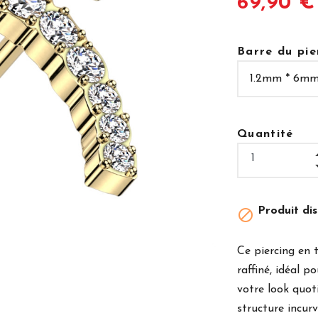
69,90 €
Barre du pie
Quantité
Produit dis

Ce piercing en 
raffiné, idéal p
votre look quot
structure incur