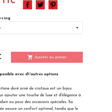
 TTC
rcing
shopping_cart
Ajouter au panier
ponible avec d\'autres options
titane doré orné de cristaux est un bijou
our ajouter une touche de luxe et d'élégance à
idien ou pour des occasions spéciales. Sa
vée assure un confort optimal, tandis que le