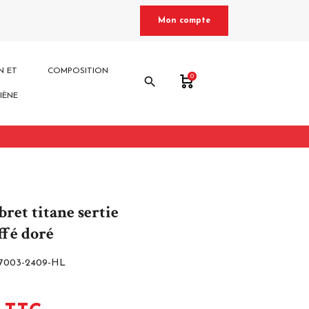
Mon compte
N ET
COMPOSITION
0
search
IÈNE
bret titane sertie
ffé doré
7003-2409-HL