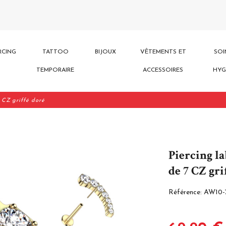
RCING
TATTOO
BIJOUX
VÊTEMENTS ET
SOI
TEMPORAIRE
ACCESSOIRES
HYG
7 CZ griffé doré
Piercing la
de 7 CZ gri
Référence:
AW10-