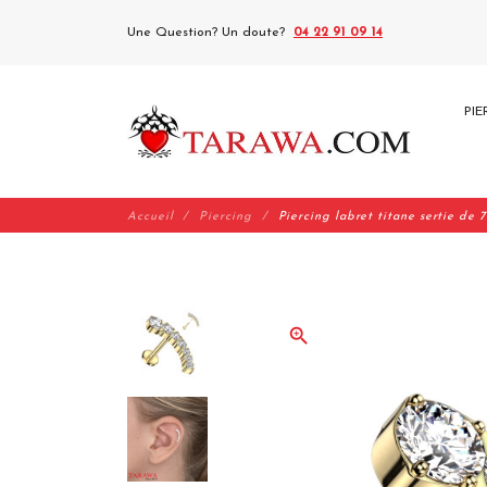
Une Question? Un doute?
04 22 91 09 14
PIE
Accueil
Piercing
Piercing labret titane sertie de 
zoom_in