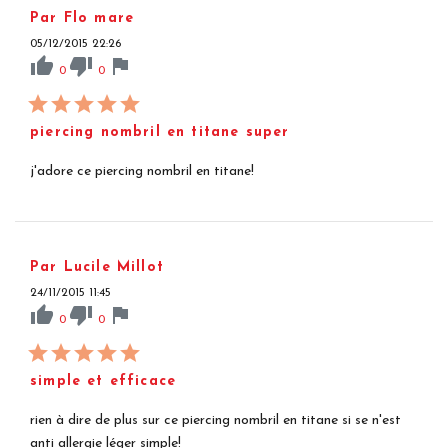
Par Flo mare
05/12/2015 22:26
thumb_up
thumb_down
flag
0
0
piercing nombril en titane super
j'adore ce piercing nombril en titane!
Par Lucile Millot
24/11/2015 11:45
thumb_up
thumb_down
flag
0
0
simple et efficace
rien à dire de plus sur ce piercing nombril en titane si se n'est
anti allergie léger simple!