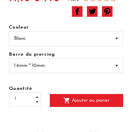
Couleur
Barre du piercing
Quantité
shopping_cart
Ajouter au panier