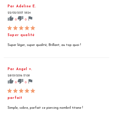
Par Adeline E.
22/02/2017 18:24
thumb_up
thumb_down
flag
0
0
Super qualité
Super léger, super qualité, Brillant, au top quoi !
Par Angel v.
28/01/2016 17:08
thumb_up
thumb_down
flag
0
0
parfait
Simple, sobre, parfait ce piercing nombril titane !