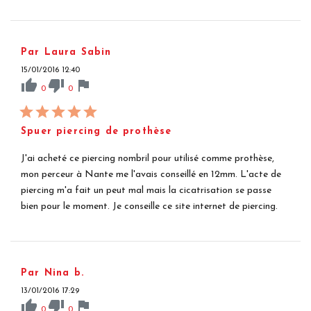
Par Laura Sabin
15/01/2016 12:40
thumb_up
thumb_down
flag
0
0
Spuer piercing de prothèse
J'ai acheté ce piercing nombril pour utilisé comme prothèse,
mon perceur à Nante me l'avais conseillé en 12mm. L'acte de
piercing m'a fait un peut mal mais la cicatrisation se passe
bien pour le moment. Je conseille ce site internet de piercing.
Par Nina b.
13/01/2016 17:29
thumb_up
thumb_down
flag
0
0