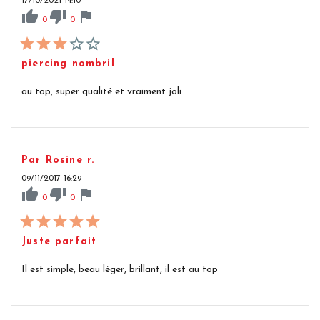
17/10/2021 14:10
thumb_up
thumb_down
flag
0
0
piercing nombril
au top, super qualité et vraiment joli
Par Rosine r.
09/11/2017 16:29
thumb_up
thumb_down
flag
0
0
Juste parfait
Il est simple, beau léger, brillant, il est au top