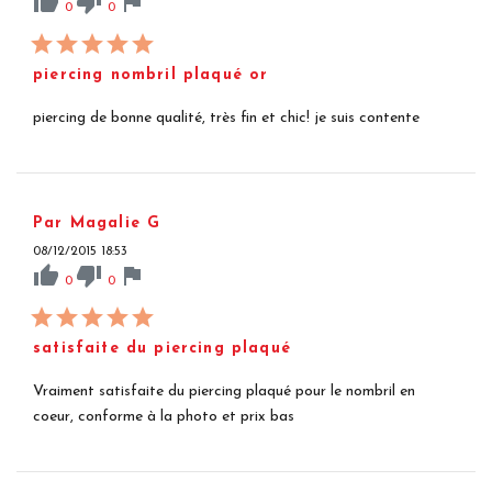
thumb_up
thumb_down
flag
0
0
piercing nombril plaqué or
piercing de bonne qualité, très fin et chic! je suis contente
Par Magalie G
08/12/2015 18:53
thumb_up
thumb_down
flag
0
0
satisfaite du piercing plaqué
Vraiment satisfaite du piercing plaqué pour le nombril en
coeur, conforme à la photo et prix bas