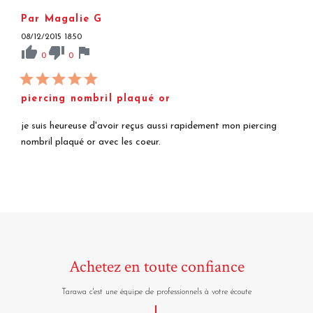
Par Magalie G
08/12/2015 18:50
thumb_up
thumb_down
flag
0
0
piercing nombril plaqué or
je suis heureuse d'avoir reçus aussi rapidement mon piercing
nombril plaqué or avec les coeur.
Achetez en toute confiance
Tarawa c'est une équipe de professionnels à votre écoute