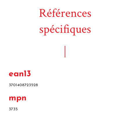
Références
spécifiques
ean13
3701408723528
mpn
3735