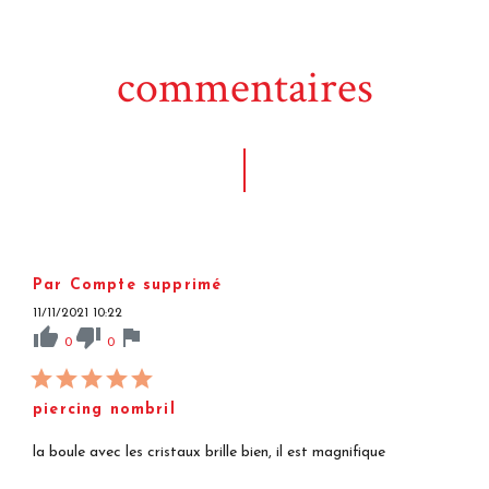
commentaires
Par Compte supprimé
11/11/2021 10:22
thumb_up
thumb_down
flag
0
0
piercing nombril
la boule avec les cristaux brille bien, il est magnifique