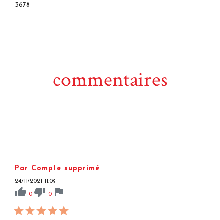
3678
commentaires
Par Compte supprimé
24/11/2021 11:09
thumb_up
thumb_down
flag
0
0