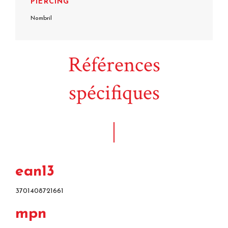
PIERCING
Nombril
Références
spécifiques
ean13
3701408721661
mpn