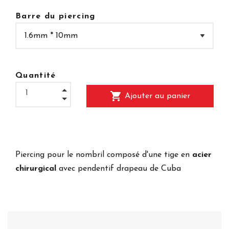
Barre du piercing
Quantité
shopping_cart
Ajouter au panier
Piercing pour le nombril composé d'une tige en
acier
chirurgical
avec pendentif drapeau de Cuba