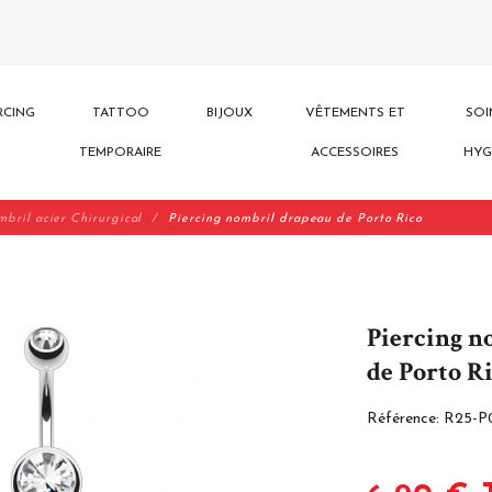
RCING
TATTOO
BIJOUX
VÊTEMENTS ET
SOI
TEMPORAIRE
ACCESSOIRES
HYG
mbril acier Chirurgical
Piercing nombril drapeau de Porto Rico
Piercing n
de Porto R
Référence:
R25-P