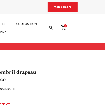
Mon compte
N ET
COMPOSITION
0
search
IÈNE
ombril drapeau
ico
006160-HL