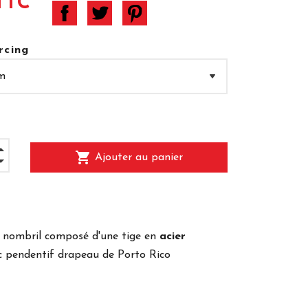
TTC
rcing
shopping_cart
Ajouter au panier
e nombril composé d'une tige en
acier
 pendentif drapeau de Porto Rico