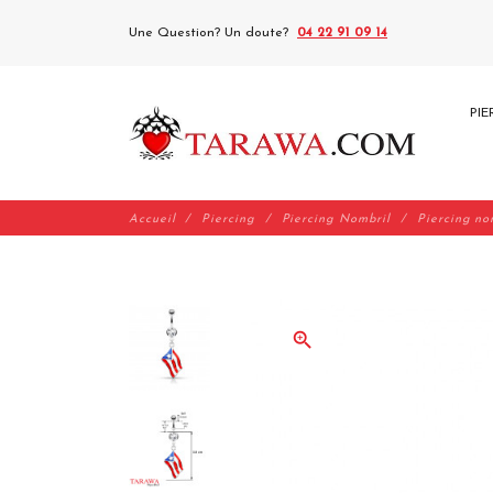
Une Question? Un doute?
04 22 91 09 14
PIE
Accueil
Piercing
Piercing Nombril
Piercing no
zoom_in