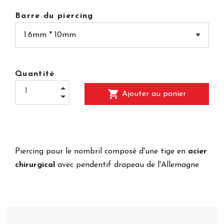
Barre du piercing
Quantité
shopping_cart
Ajouter au panier
Piercing pour le nombril composé d'une tige en
acier
chirurgical
avec pendentif drapeau de l'Allemagne