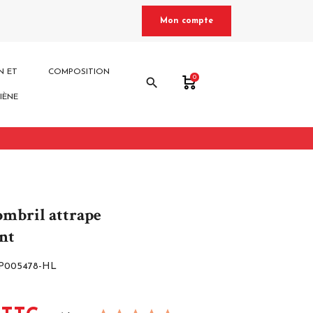
Mon compte
N ET
COMPOSITION
0
search
IÈNE
ombril attrape
nt
P005478-HL