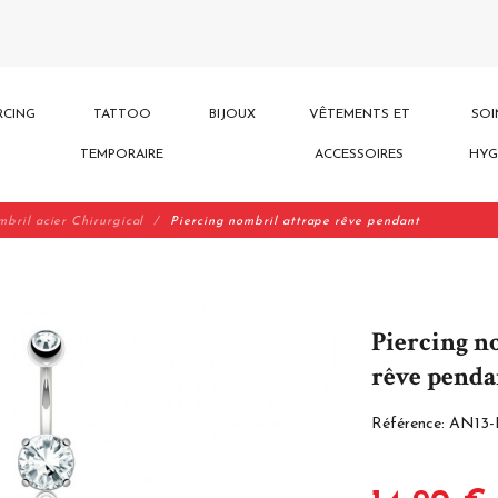
RCING
TATTOO
BIJOUX
VÊTEMENTS ET
SOI
TEMPORAIRE
ACCESSOIRES
HYG
mbril acier Chirurgical
Piercing nombril attrape rêve pendant
Piercing n
rêve penda
Référence:
AN13-