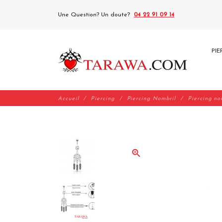
Une Question? Un doute?
04 22 91 09 14
PIE
Accueil
Piercing
Piercing Nombril
Piercing no
zoom_in