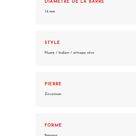
DIAMÈTRE DE LA BARRE
1.6 mm
STYLE
Plume / Indien / attrape rêve
PIERRE
Zirconium
FORME
Banana