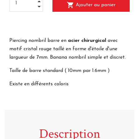
shopping_cart
Ajouter au panier
Piercing nombril barre en
acier chirurgical
avec
motif cristal rouge taillé en forme d'étoile d'une
largueur de 7mm. Banana nombril simple et discret.
Taille de barre standard ( 10mm par 1.6mm )
Existe en différents coloris
Description