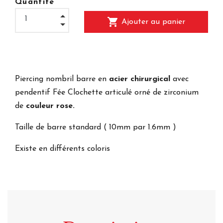
Quantité
shopping_cart
Ajouter au panier
Piercing nombril barre en
acier chirurgical
avec
pendentif Fée Clochette articulé orné de zirconium
de
couleur rose.
Taille de barre standard ( 10mm par 1.6mm )
Existe en différents coloris