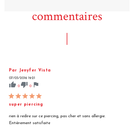
commentaires
Par Jenyfer Vista
07/03/2016 19:21
thumb_up
thumb_down
flag
0
0
super piercing
rien à redire sur ce piercing, pas cher et sans allergie.
Entièrement satisfaite