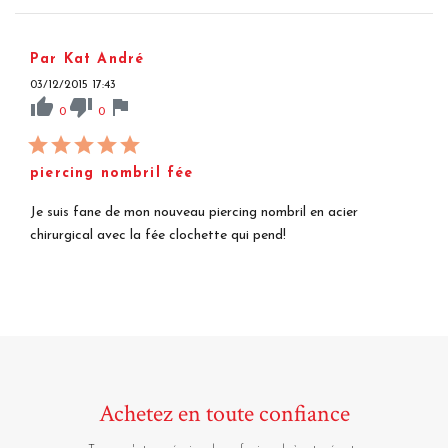
Par Kat André
03/12/2015 17:43
thumb_up
thumb_down
flag
0
0
piercing nombril fée
Je suis fane de mon nouveau piercing nombril en acier
chirurgical avec la fée clochette qui pend!
Achetez en toute confiance