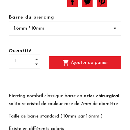
Barre du piercing
Quantité
shopping_cart
Ajouter au panier
Piercing nombril classique barre en
acier chirurgical
solitaire cristal de couleur rose de 7mm de diamètre
Taille de barre standard ( 10mm par 1.6mm )
Existe en différents coloris