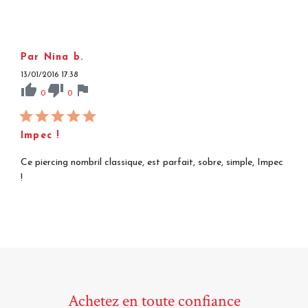
Par Nina b.
13/01/2016 17:38
thumb_up
thumb_down
flag
0
0
Impec !
Ce piercing nombril classique, est parfait, sobre, simple, Impec
!
Achetez en toute confiance