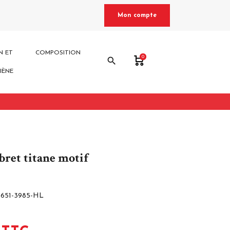
Mon compte
N ET
COMPOSITION
0
search
IÈNE
bret titane motif
6651-3985-HL