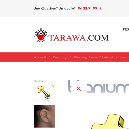
Une Question? Un doute?
04 22 91 09 14
PIE
Accueil
Piercing
Piercing Lèvre / Labret
Pierc
zoom_in