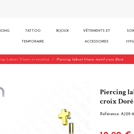
RCING
TATTOO
BIJOUX
VÊTEMENTS ET
SOI
TEMPORAIRE
ACCESSOIRES
HYG
ing Labret Titane et anodisé
Piercing labret titane motif croix Doré
Piercing la
croix Doré
Référence:
AJ29-