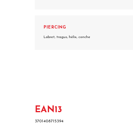
PIERCING
Labret, tragus, hélix, conche
EAN13
3701408715394