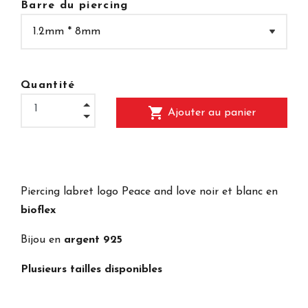
Barre du piercing
Quantité
shopping_cart
Ajouter au panier
Piercing labret logo Peace and love noir et blanc en
bioflex
Bijou en
argent 925
Plusieurs tailles disponibles