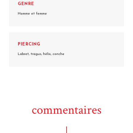
GENRE
Homme et femme
PIERCING
Labret, tragus, hélix, conche
commentaires