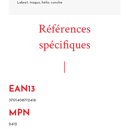
Labret, tragus, hélix, conche
Références
spécifiques
EAN13
3701408712416
MPN
2412