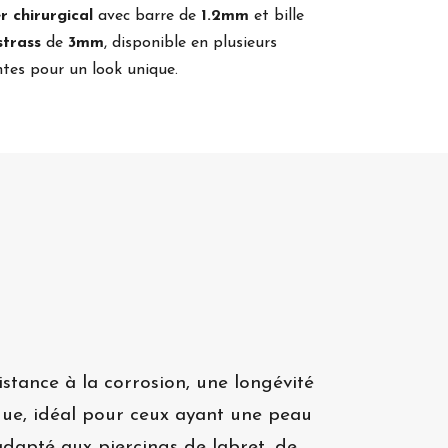
r chirurgical
avec barre de
1.2mm
et bille
strass
de
3mm
, disponible en plusieurs
ntes pour un look unique.
stance à la corrosion, une longévité
que, idéal pour ceux ayant une peau
 adapté aux piercings de labret, de