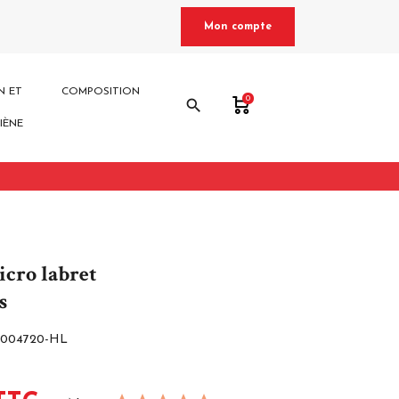
Mon compte
N ET
COMPOSITION
0
search
IÈNE
icro labret
s
004720-HL