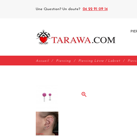
Une Question? Un doute?
04 22 91 09 14
PIE
Accueil
Piercing
Piercing Lèvre / Labret
Pierc
zoom_in