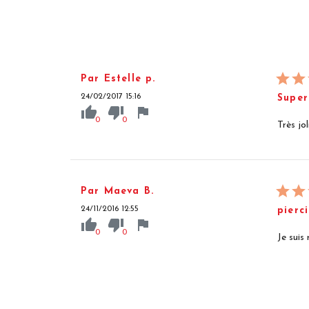
Par Estelle p.
24/02/2017 15:16
Super
thumb_up
thumb_down
flag
0
0
Très jo
Par Maeva B.
24/11/2016 12:55
pierc
thumb_up
thumb_down
flag
0
0
Je suis 