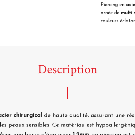
Piercing en
acie
ornée de
multi-
couleurs éclata
Description
acier chirurgical
de haute qualité, assurant une rési
les peaux sensibles. Ce matériau est hypoallergéni
. Avec une barre d'épaisseur
1.2mm
, ce piercing est