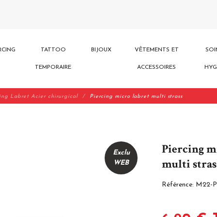
RCING
TATTOO
BIJOUX
VÊTEMENTS ET
SOI
TEMPORAIRE
ACCESSOIRES
HYG
ing Labret Acier chirurgical
Piercing micro labret multi strass
Piercing m
Exclu
multi stras
WEB
Référence:
M22-P