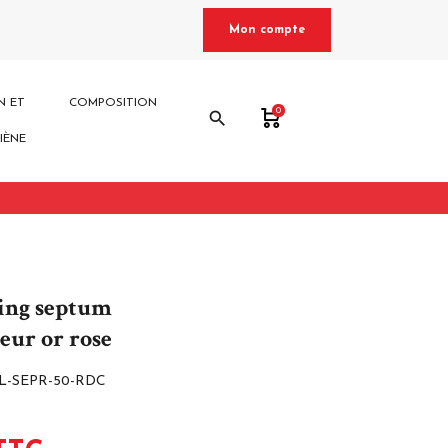
Mon compte
N ET
COMPOSITION
0
search
IÈNE
ing septum
eur or rose
L-SEPR-50-RDC