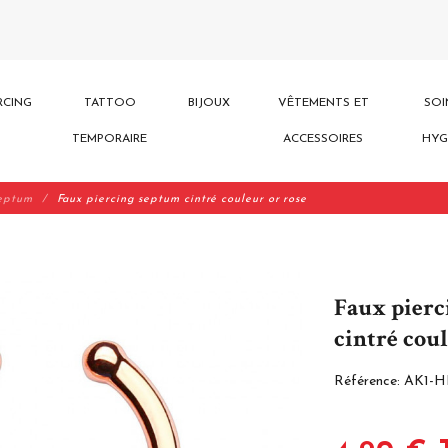
RCING
TATTOO
BIJOUX
VÊTEMENTS ET
SOI
TEMPORAIRE
ACCESSOIRES
HYG
septum
Faux piercing septum cintré couleur or rose
Faux pierc
cintré coul
Référence:
AK1-H