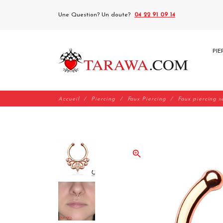
Une Question? Un doute?
04 22 91 09 14
PIE
Accueil
Piercing
Faux Piercing
Faux piercing 
zoom_in