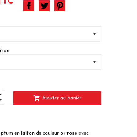
TTC
ijou
shopping_cart
Ajouter au panier
septum en
laiton
de couleur
or rose
avec