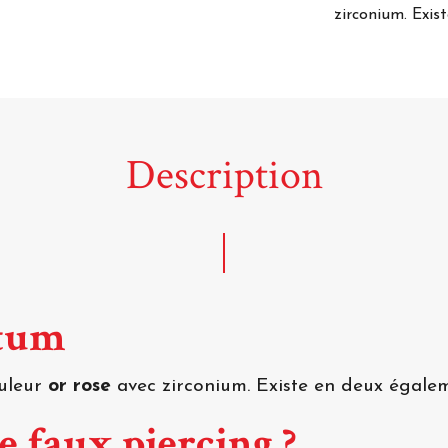
zirconium. Exist
Description
ptum
uleur
or rose
avec zirconium. Existe en deux égale
e faux piercing ?