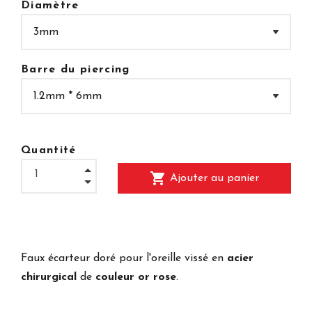
Diamètre
Barre du piercing
Quantité
shopping_cart
Ajouter au panier
Faux écarteur doré pour l'oreille vissé en
acier
chirurgical
de
couleur or rose
.