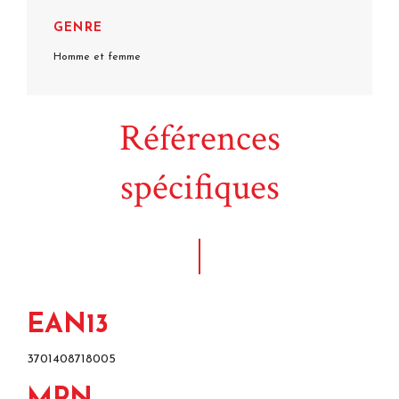
GENRE
Homme et femme
Références
spécifiques
EAN13
3701408718005