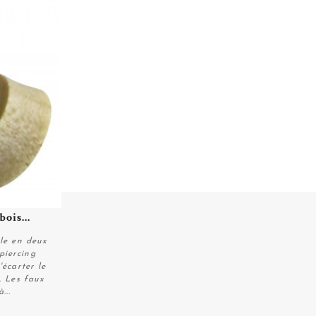
ois...
ble en deux
piercing
'écarter le
. Les faux
...