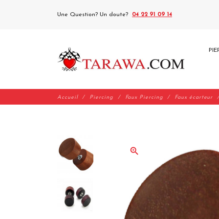
Une Question? Un doute?
04 22 91 09 14
PIE
Accueil
Piercing
Faux Piercing
Faux écarteur
zoom_in