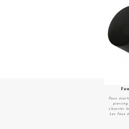
Fau
Faux écart
piercing
s'écarter l
Les faux é