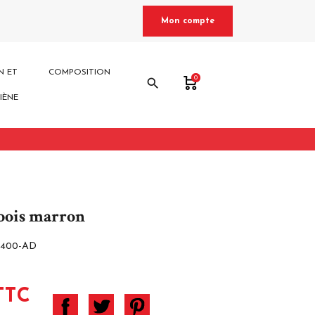
Mon compte
N ET
COMPOSITION
0
search
IÈNE
bois marron
400-AD
TTC