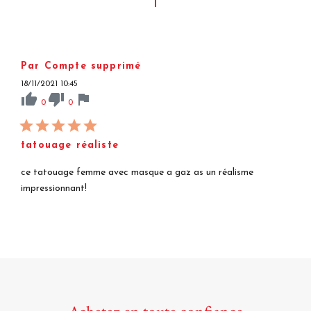
Par Compte supprimé
18/11/2021 10:45
thumb_up
thumb_down
flag
0
0
tatouage réaliste
ce tatouage femme avec masque a gaz as un réalisme
impressionnant!