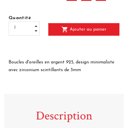
Quantité
shopping_cart
Ajouter au panier
Boucles d'oreilles en argent 925, design minimaliste
avec zirconium scintillants de 3mm
Description