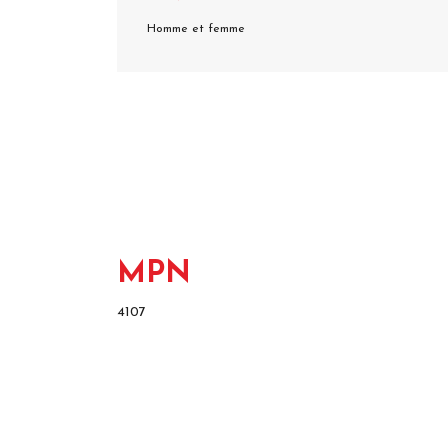
Homme et femme
MPN
4107