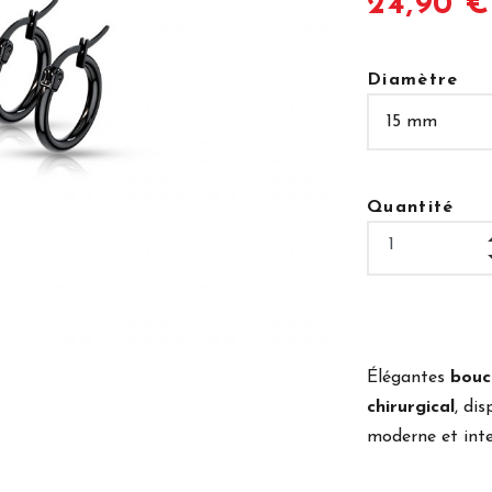
24,90 €
Diamètre
Quantité
Élégantes
boucl
chirurgical
, di
moderne et int