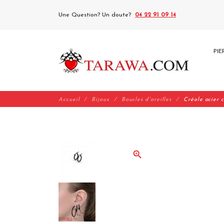
Une Question? Un doute?
04 22 91 09 14
PIE
Accueil
Bijoux
Boucles d'oreilles
Créole acier c
zoom_in