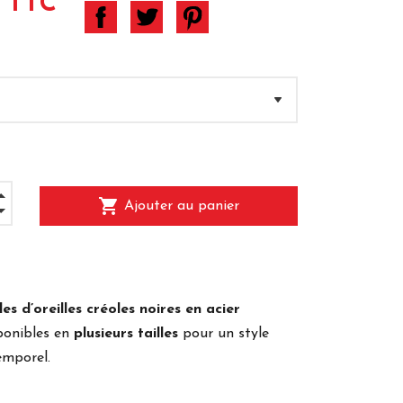
 TTC
shopping_cart
Ajouter au panier
es d’oreilles créoles noires en acier
sponibles en
plusieurs tailles
pour un style
emporel.