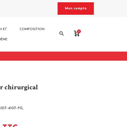
Mon compte
N ET
COMPOSITION
0
search
IÈNE
r chirurgical
6217-4107-HL