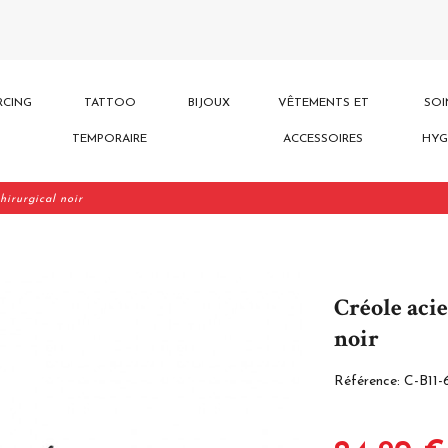
RCING
TATTOO
BIJOUX
VÊTEMENTS ET
SOI
TEMPORAIRE
ACCESSOIRES
HYG
hirurgical noir
Créole acie
noir
Référence:
C-B11-