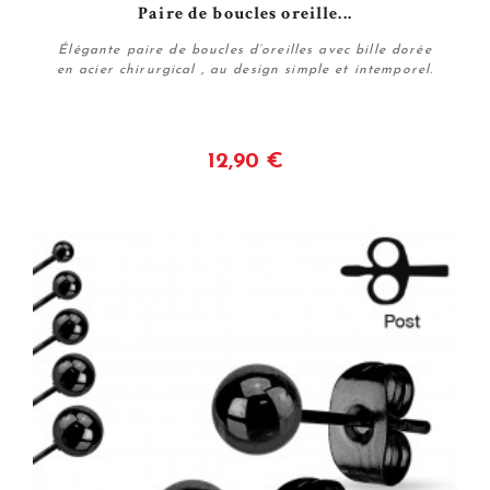
Paire de boucles oreille...
Élégante paire de boucles d’oreilles avec bille dorée
en acier chirurgical , au design simple et intemporel.
12,90 €
Voir