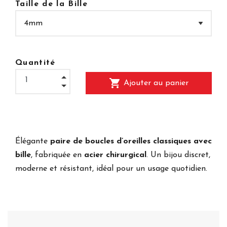
Taille de la Bille
Quantité
shopping_cart
Ajouter au panier
Élégante
paire de boucles d’oreilles classiques avec
bille
, fabriquée en
acier chirurgical
. Un bijou discret,
moderne et résistant, idéal pour un usage quotidien.