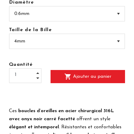
Diamètre
Taille de la Bille
Quantité
shopping_cart
Ajouter au panier
Ces
boucles d’oreilles en acier chirurgical 316L
avec onyx noir carré facetté
offrent un style
élégant et intemporel
. Résistantes et confortables