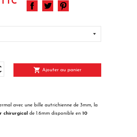
 TTC
shopping_cart
Ajouter au panier
ermal avec une bille autrichienne de 3mm, la
r chirurgical
de 1.6mm disponible en
10