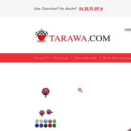
Une Question? Un doute?
04 22 91 09 14
PIE
Accueil
Piercing
Microdermal
Bille Microderm
zoom_in