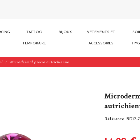
RCING
TATTOO
BIJOUX
VÊTEMENTS ET
SOI
TEMPORAIRE
ACCESSOIRES
HYG
al
Microdermal pierre autrichienne
Microderm
autrichien
Référence:
BD17-