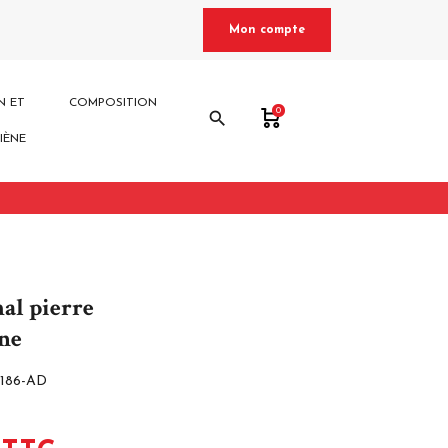
Mon compte
N ET
COMPOSITION
0
search
IÈNE
al pierre
ne
7186-AD