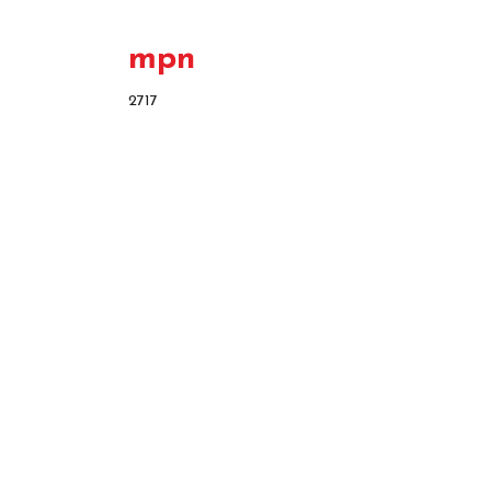
mpn
2717