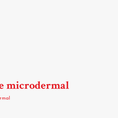
de microdermal
ermal