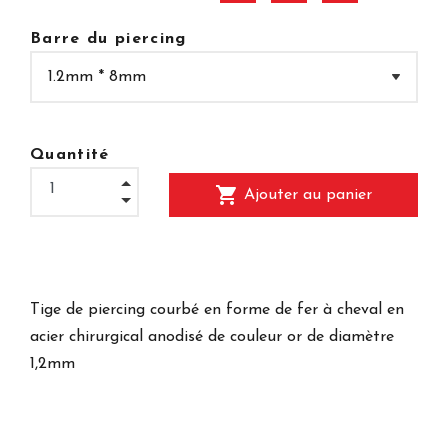
Barre du piercing
Quantité
shopping_cart
Ajouter au panier
Tige de piercing courbé en forme de fer à cheval en
acier chirurgical anodisé de couleur or de diamètre
1,2mm