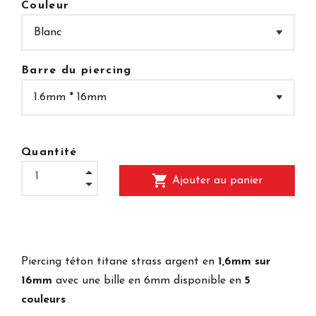
Couleur
Barre du piercing
Quantité
shopping_cart
Ajouter au panier
Piercing téton titane strass argent en
1,6mm sur
16mm
avec une bille en 6mm disponible en
5
couleurs