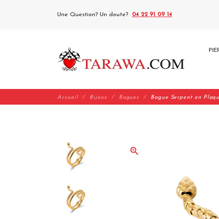
Une Question? Un doute?
04 22 91 09 14
PIE
Accueil
Bijoux
Bagues
Bague Serpent en Plaq
zoom_in