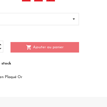
shopping_cart
Ajouter au panier
 stock
en Plaqué Or