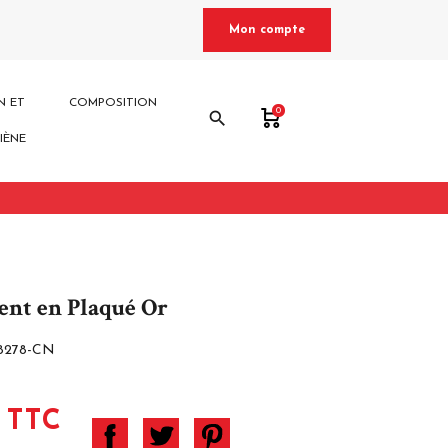
Mon compte
N ET
COMPOSITION
0
search
IÈNE
ent en Plaqué Or
8278-CN
 TTC