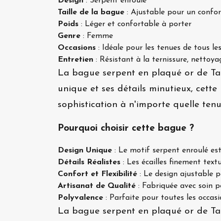
Design
: Serpent enroulé
Taille de la bague
: Ajustable pour un confo
Poids
: Léger et confortable à porter
Genre
: Femme
Occasions
: Idéale pour les tenues de tous les
Entretien
: Résistant à la ternissure, nettoya
La bague serpent en plaqué or de Tar
unique et ses détails minutieux, cett
sophistication à n'importe quelle tenu
Pourquoi choisir cette bague ?
Design Unique
: Le motif serpent enroulé est 
Détails Réalistes
: Les écailles finement text
Confort et Flexibilité
: Le design ajustable p
Artisanat de Qualité
: Fabriquée avec soin p
Polyvalence
: Parfaite pour toutes les occasi
La bague serpent en plaqué or de Tara