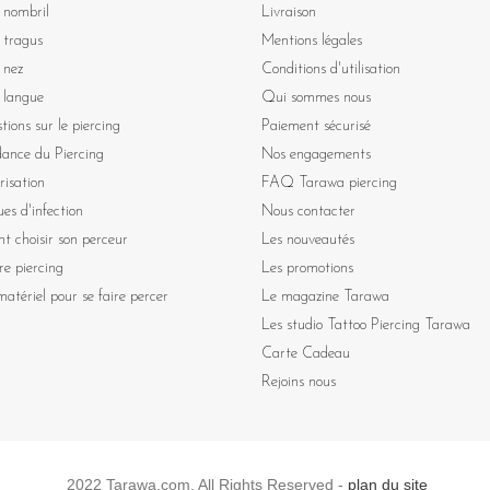
 nombril
Livraison
 tragus
Mentions légales
 nez
Conditions d'utilisation
 langue
Qui sommes nous
tions sur le piercing
Paiement sécurisé
dance du Piercing
Nos engagements
risation
FAQ Tarawa piercing
ues d'infection
Nous contacter
 choisir son perceur
Les nouveautés
re piercing
Les promotions
atériel pour se faire percer
Le magazine Tarawa
Les studio Tattoo Piercing Tarawa
Carte Cadeau
Rejoins nous
2022 Tarawa.com. All Rights Reserved -
plan du site