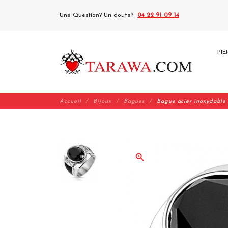
Une Question? Un doute?
04 22 91 09 14
PIE
Accueil
Bijoux
Bagues
Bague acier inoxydable 
zoom_in