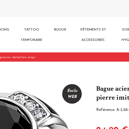
RCING
TATTOO
BIJOUX
VÊTEMENTS ET
SOI
TEMPORAIRE
ACCESSOIRES
HYG
pierre imitation onyx
Bague acie
Exclu
pierre imi
WEB
Référence:
A-L26