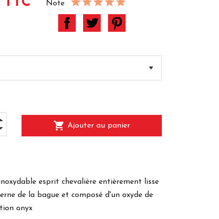
 TTC
Note
shopping_cart
Ajouter au panier
inoxydable esprit chevalière entièrement lisse
nterne de la bague et composé d'un oxyde de
tion onyx