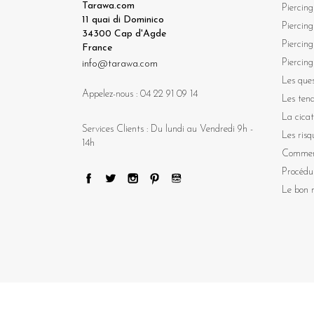
Tarawa.com
Piercing
11 quai di Dominico
Piercing
34300 Cap d'Agde
Piercing
France
Piercing
info@tarawa.com
Les ques
Appelez-nous :
04 22 91 09 14
Les ten
La cicat
Services Clients : Du lundi au Vendredi 9h -
Les risq
14h
Comment
Procédu
Le bon m