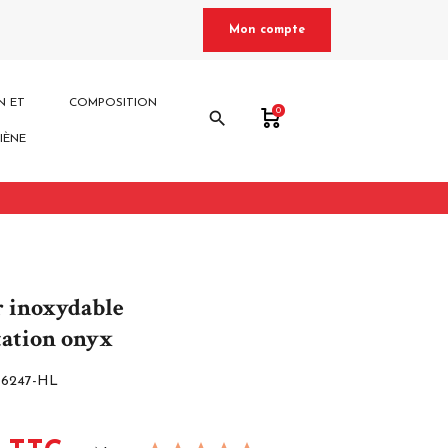
Mon compte
N ET
COMPOSITION
0
search
IÈNE
r inoxydable
tation onyx
-6247-HL