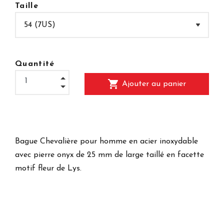
Taille
Quantité
shopping_cart
Ajouter au panier
Bague Chevalière pour homme en acier inoxydable
avec pierre onyx de 25 mm de large taillé en facette
motif fleur de Lys.