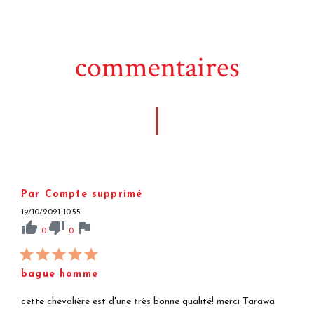
commentaires
Par Compte supprimé
19/10/2021 10:55
thumb_up
thumb_down
flag
0
0
bague homme
cette chevalière est d'une très bonne qualité! merci Tarawa