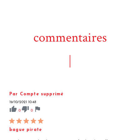
commentaires
Par Compte supprimé
19/10/2021 10:48
thumb_up
thumb_down
flag
0
0
bague pirate