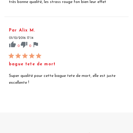
très bonne qualité, les strass rouge fon bien leur effet
Par Alix M.
01/12/2016 17:14
thumb_up
thumb_down
flag
0
0
bague tete de mort
Super qualité pour cette bague tete de mort, elle est juste
excellente !