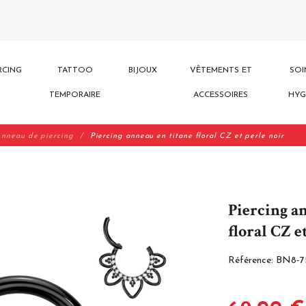
RCING
TATTOO
BIJOUX
VÊTEMENTS ET
SOI
TEMPORAIRE
ACCESSOIRES
HYG
nneau de piercing
Piercing anneau en titane floral CZ et perle noir
Piercing a
floral CZ e
Référence:
BN8-7