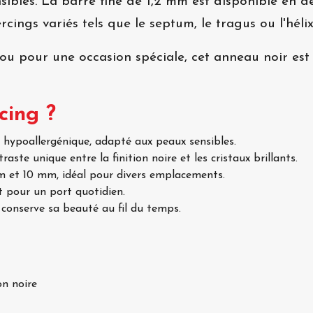
nsibles. La barre fine de 1,2 mm est disponible en
rcings variés tels que le septum, le tragus ou l'hélix
u pour une occasion spéciale, cet anneau noir est 
cing ?
r hypoallergénique, adapté aux peaux sensibles.
raste unique entre la finition noire et les cristaux brillants.
mm et 10 mm, idéal pour divers emplacements.
t pour un port quotidien.
u conserve sa beauté au fil du temps.
on noire