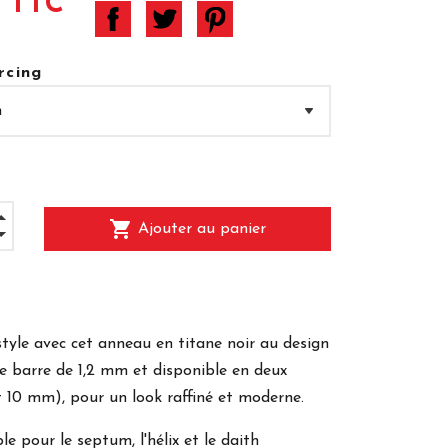
€ TTC
rcing
shopping_cart
Ajouter au panier
style avec cet anneau en titane noir au design
une barre de 1,2 mm et disponible en deux
t 10 mm), pour un look raffiné et moderne.
e pour le septum, l'hélix et le daith