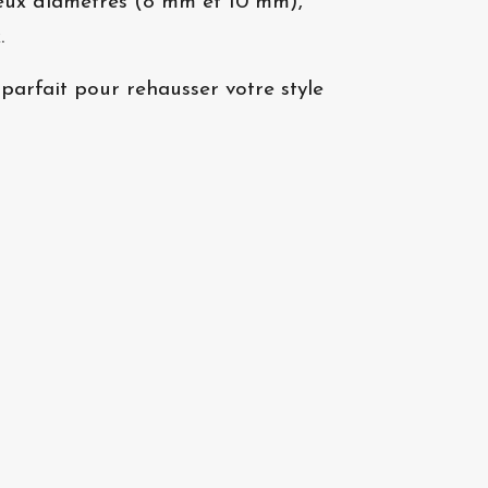
 deux diamètres (8 mm et 10 mm),
.
parfait pour rehausser votre style