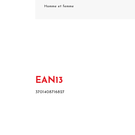
Homme et femme
EAN13
3701408716827