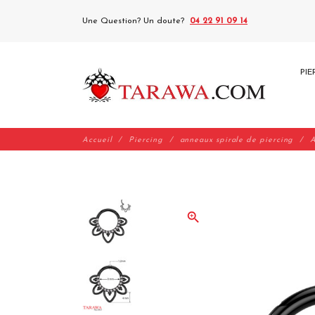
Une Question? Un doute?
04 22 91 09 14
PIE
Accueil
Piercing
anneaux spirale de piercing
A
zoom_in