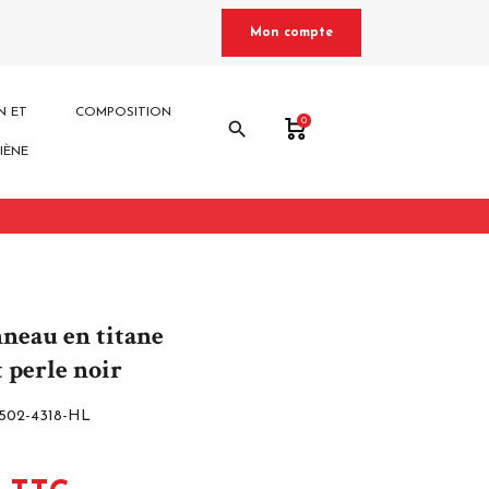
Mon compte
N ET
COMPOSITION
0
search
IÈNE
nneau en titane
t perle noir
502-4318-HL