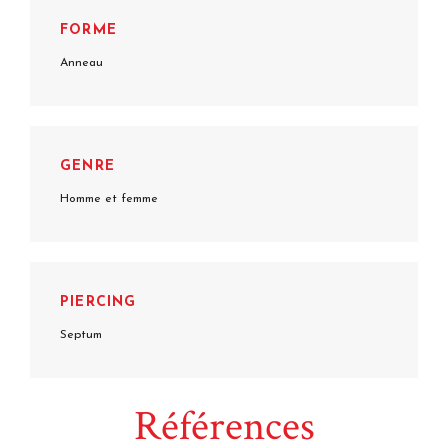
FORME
Anneau
GENRE
Homme et femme
PIERCING
Septum
Références