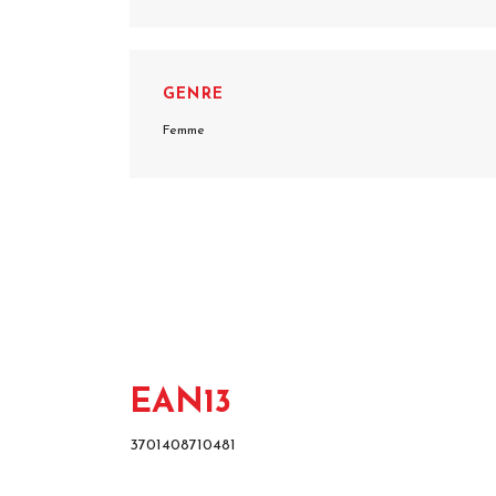
GENRE
Femme
EAN13
3701408710481