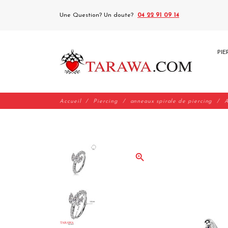
Une Question? Un doute?
04 22 91 09 14
PIE
Accueil
Piercing
anneaux spirale de piercing
A
zoom_in