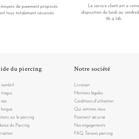
Le service client est a votr
 moyens de paiement proposés
disposition du lundi au vendred
ont tous totalement sécurisés
9h à 14h
ide du piercing
Notre société
 nombril
Livraison
 tragus
Mentions légales
 nez
Conditions d'utilisation
 langue
Qui sommes nous
tions sur le piercing
Paiement sécurisé
dance du Piercing
Nos engagements
risation
FAQ Tarawa piercing