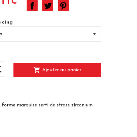
 TTC
rcing
shopping_cart
Ajouter au panier
 forme marquise serti de strass zirconium