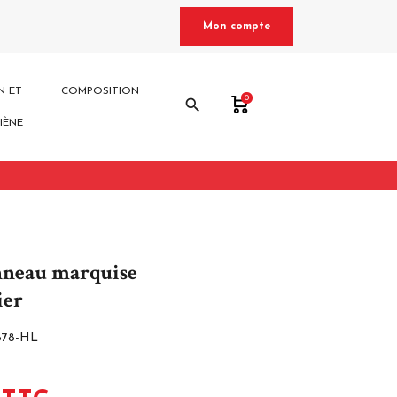
Mon compte
N ET
COMPOSITION
0
search
IÈNE
nneau marquise
ier
878-HL