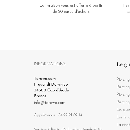
La livraison vous est offerte à partir
Les
de 20 euros d'achats
s
Le gu
INFORMATIONS
Tarawa.com
Piercing
11 quai di Dominico
Piercing
34300 Cap d'Agde
Piercing
France
Piercing
info@tarawa.com
Les ques
Appelez-nous :
04 22 91 09 14
Les ten
La cicat
Services Clients : Du lundi au Vendredi 9h -