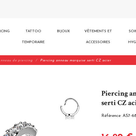
RCING
TATTOO
BIJOUX
VÊTEMENTS ET
SOI
TEMPORAIRE
ACCESSOIRES
HYG
nneau de piercing
Piercing anneau marquise serti CZ acier
Piercing a
serti CZ ac
Référence:
AS7-6