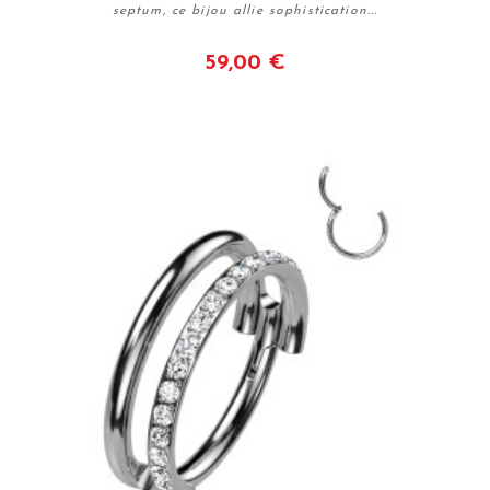
septum, ce bijou allie sophistication...
59,00 €
Voir