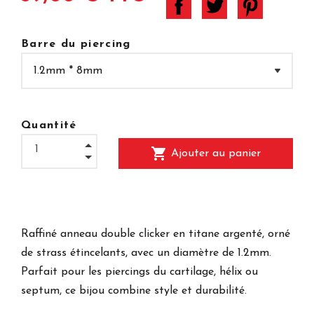
Barre du piercing
Quantité
shopping_cart
Ajouter au panier
Raffiné anneau double clicker en titane argenté, orné
de strass étincelants, avec un diamètre de 1.2mm.
Parfait pour les piercings du cartilage, hélix ou
septum, ce bijou combine style et durabilité.