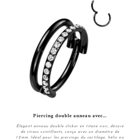
Piercing double anneau avec...
Élégant anneau double clicker en titane noir, décoré
de strass scintillants, conçu avec un diamètre de
1.2mm. Idéal pour les piercings du cartilage, hélix ou