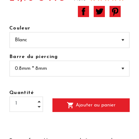
Couleur
Barre du piercing
Quantité
shopping_cart
Ajouter au panier