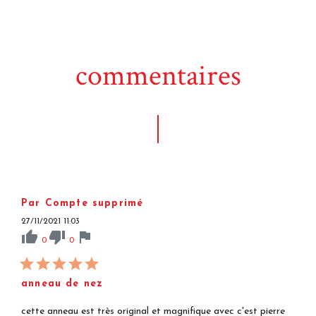
commentaires
Par Compte supprimé
27/11/2021 11:03
thumb_up
thumb_down
flag
0
0
anneau de nez
cette anneau est très original et magnifique avec c'est pierre