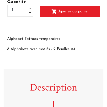
Quantité
shopping_cart
Ajouter au panier
Alphabet Tattoos temporaires
8 Alphabets avec motifs - 2 Feuilles A4
Description