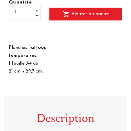
Quantité
shopping_cart
Ajouter au panier
Planches
Tattoos
temporaires.
1 feuille A4 de
21 cm × 29,7 cm .
Description